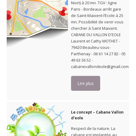
Niort) à 20 mn. TGV : ligne
Paris - Bordeaux arrêt gare
de Saint-Maixent-l’Ecole à 25
mn. Possibilité de venir vous
chercher à Saint Maixent.
CABANE DU VALLON D'EOLE
Laurent et Cathy MOTHET -
79420 Beaulieu-sous-
Parthenay - 06 61 14 27 82 - 05
49 63 36 52 -
cabanevallondeole@gmail.com
Lire plus
Le concept – Cabane Vallon
d’eole
Respect de la nature. La
cabane est implantée au