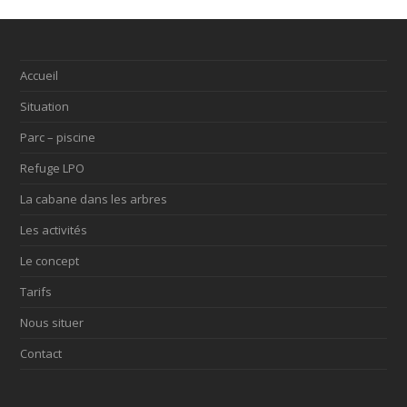
Accueil
Situation
Parc – piscine
Refuge LPO
La cabane dans les arbres
Les activités
Le concept
Tarifs
Nous situer
Contact